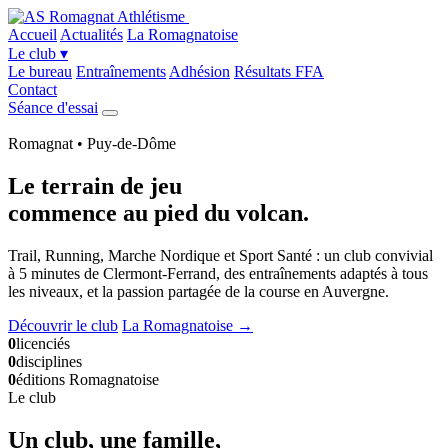
Accueil
Actualités
La Romagnatoise
Le club
▾
Le bureau
Entraînements
Adhésion
Résultats FFA
Contact
Séance d'essai
Romagnat • Puy-de-Dôme
Le terrain de jeu
commence
au pied du volcan
.
Trail, Running, Marche Nordique et Sport Santé : un club convivial
à 5 minutes de Clermont-Ferrand, des entraînements adaptés à tous
les niveaux, et la passion partagée de la course en Auvergne.
Découvrir le club
La Romagnatoise →
0
licenciés
0
disciplines
0
éditions Romagnatoise
Le club
Un club, une famille,