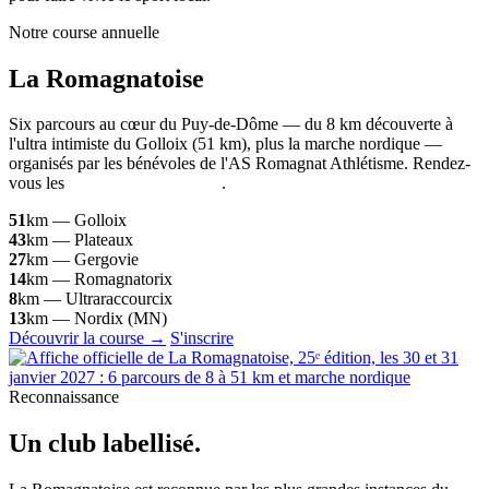
Notre course annuelle
La
Romagnatoise
Six parcours au cœur du Puy-de-Dôme — du 8 km découverte à
l'ultra intimiste du Golloix (51 km), plus la marche nordique —
organisés par les bénévoles de l'AS Romagnat Athlétisme. Rendez-
vous les
30 et 31 janvier 2027
.
51
km — Golloix
43
km — Plateaux
27
km — Gergovie
14
km — Romagnatorix
8
km — Ultraraccourcix
13
km — Nordix (MN)
Découvrir la course →
S'inscrire
Reconnaissance
Un club
labellisé
.