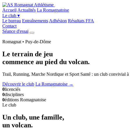
Accueil
Actualités
La Romagnatoise
Le club
▾
Le bureau
Entraînements
Adhésion
Résultats FFA
Contact
Séance d'essai
Romagnat • Puy-de-Dôme
Le terrain de jeu
commence
au pied du volcan
.
Trail, Running, Marche Nordique et Sport Santé : un club convivial à 
Découvrir le club
La Romagnatoise →
0
licenciés
0
disciplines
0
éditions Romagnatoise
Le club
Un club, une famille,
un volcan
.