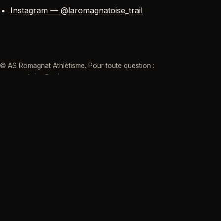
Instagram — @laromagnatoise_trail
© AS Romagnat Athlétisme. Pour toute question :
romagnatoise@yahoo.com
.
LA ROMAGNATOISE
TRAIL · PUY-DE-DÔME
Organisée par l'AS Romagnat Athlétisme
Romagnat — Puy-de-Dôme