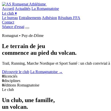
Accueil
Actualités
La Romagnatoise
Le club
▾
Le bureau
Entraînements
Adhésion
Résultats FFA
Contact
Séance d'essai
Romagnat • Puy-de-Dôme
Le terrain de jeu
commence
au pied du volcan
.
Trail, Running, Marche Nordique et Sport Santé : un club convivial à 
Découvrir le club
La Romagnatoise →
0
licenciés
0
disciplines
0
éditions Romagnatoise
Le club
Un club, une famille,
un volcan
.