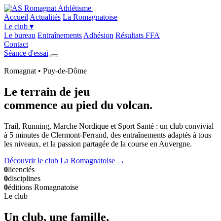
Accueil
Actualités
La Romagnatoise
Le club
▾
Le bureau
Entraînements
Adhésion
Résultats FFA
Contact
Séance d'essai
Romagnat • Puy-de-Dôme
Le terrain de jeu
commence
au pied du volcan
.
Trail, Running, Marche Nordique et Sport Santé : un club convivial
à 5 minutes de Clermont-Ferrand, des entraînements adaptés à tous
les niveaux, et la passion partagée de la course en Auvergne.
Découvrir le club
La Romagnatoise →
0
licenciés
0
disciplines
0
éditions Romagnatoise
Le club
Un club, une famille,