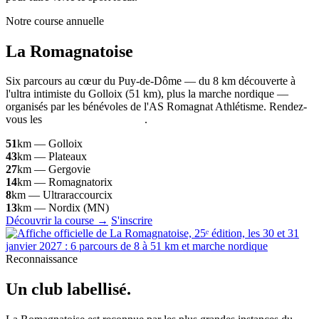
Notre course annuelle
La
Romagnatoise
Six parcours au cœur du Puy-de-Dôme — du 8 km découverte à
l'ultra intimiste du Golloix (51 km), plus la marche nordique —
organisés par les bénévoles de l'AS Romagnat Athlétisme. Rendez-
vous les
30 et 31 janvier 2027
.
51
km — Golloix
43
km — Plateaux
27
km — Gergovie
14
km — Romagnatorix
8
km — Ultraraccourcix
13
km — Nordix (MN)
Découvrir la course →
S'inscrire
Reconnaissance
Un club
labellisé
.