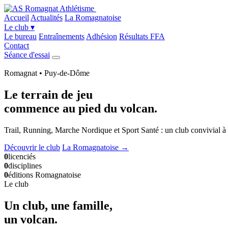
Accueil
Actualités
La Romagnatoise
Le club
▾
Le bureau
Entraînements
Adhésion
Résultats FFA
Contact
Séance d'essai
Romagnat • Puy-de-Dôme
Le terrain de jeu
commence
au pied du volcan
.
Trail, Running, Marche Nordique et Sport Santé : un club convivial à 
Découvrir le club
La Romagnatoise →
0
licenciés
0
disciplines
0
éditions Romagnatoise
Le club
Un club, une famille,
un volcan
.