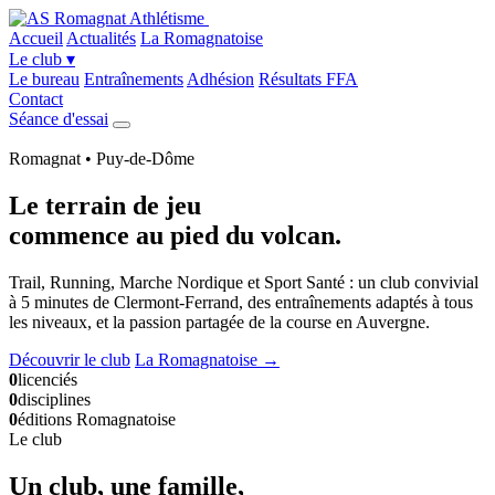
Accueil
Actualités
La Romagnatoise
Le club
▾
Le bureau
Entraînements
Adhésion
Résultats FFA
Contact
Séance d'essai
Romagnat • Puy-de-Dôme
Le terrain de jeu
commence
au pied du volcan
.
Trail, Running, Marche Nordique et Sport Santé : un club convivial
à 5 minutes de Clermont-Ferrand, des entraînements adaptés à tous
les niveaux, et la passion partagée de la course en Auvergne.
Découvrir le club
La Romagnatoise →
0
licenciés
0
disciplines
0
éditions Romagnatoise
Le club
Un club, une famille,