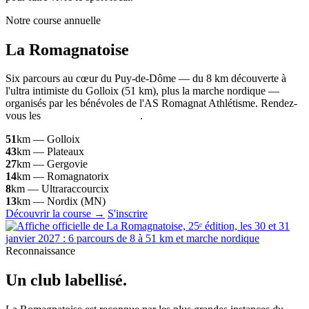
Notre course annuelle
La
Romagnatoise
Six parcours au cœur du Puy-de-Dôme — du 8 km découverte à
l'ultra intimiste du Golloix (51 km), plus la marche nordique —
organisés par les bénévoles de l'AS Romagnat Athlétisme. Rendez-
vous les
30 et 31 janvier 2027
.
51
km — Golloix
43
km — Plateaux
27
km — Gergovie
14
km — Romagnatorix
8
km — Ultraraccourcix
13
km — Nordix (MN)
Découvrir la course →
S'inscrire
Reconnaissance
Un club
labellisé
.