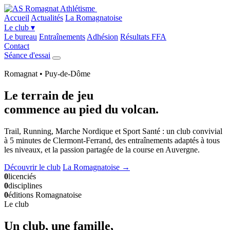
Accueil
Actualités
La Romagnatoise
Le club
▾
Le bureau
Entraînements
Adhésion
Résultats FFA
Contact
Séance d'essai
Romagnat • Puy-de-Dôme
Le terrain de jeu
commence
au pied du volcan
.
Trail, Running, Marche Nordique et Sport Santé : un club convivial
à 5 minutes de Clermont-Ferrand, des entraînements adaptés à tous
les niveaux, et la passion partagée de la course en Auvergne.
Découvrir le club
La Romagnatoise →
0
licenciés
0
disciplines
0
éditions Romagnatoise
Le club
Un club, une famille,