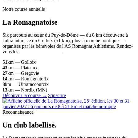
Notre course annuelle
La
Romagnatoise
Six parcours au cœur du Puy-de-Dôme — du 8 km découverte à
l'ultra intimiste du Golloix (51 km), plus la marche nordique —
organisés par les bénévoles de l'AS Romagnat Athlétisme. Rendez-
vous les
30 et 31 janvier 2027
.
51
km — Golloix
43
km — Plateaux
27
km — Gergovie
14
km — Romagnatorix
8
km — Ultraraccourcix
13
km — Nordix (MN)
Découvrir la course →
S'inscrire
Reconnaissance
Un club
labellisé
.