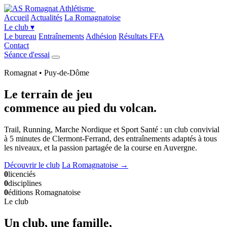
Accueil
Actualités
La Romagnatoise
Le club
▾
Le bureau
Entraînements
Adhésion
Résultats FFA
Contact
Séance d'essai
Romagnat • Puy-de-Dôme
Le terrain de jeu
commence
au pied du volcan
.
Trail, Running, Marche Nordique et Sport Santé : un club convivial
à 5 minutes de Clermont-Ferrand, des entraînements adaptés à tous
les niveaux, et la passion partagée de la course en Auvergne.
Découvrir le club
La Romagnatoise →
0
licenciés
0
disciplines
0
éditions Romagnatoise
Le club
Un club, une famille,