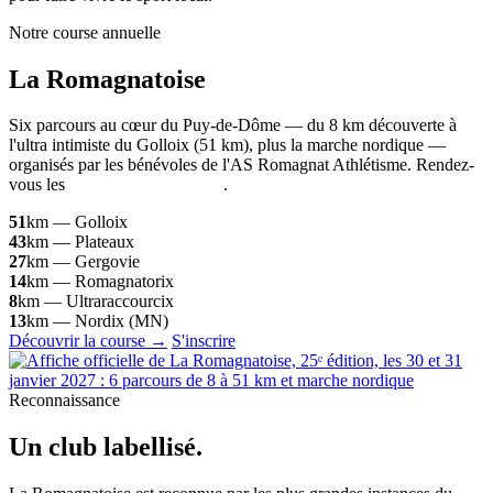
Notre course annuelle
La
Romagnatoise
Six parcours au cœur du Puy-de-Dôme — du 8 km découverte à
l'ultra intimiste du Golloix (51 km), plus la marche nordique —
organisés par les bénévoles de l'AS Romagnat Athlétisme. Rendez-
vous les
30 et 31 janvier 2027
.
51
km — Golloix
43
km — Plateaux
27
km — Gergovie
14
km — Romagnatorix
8
km — Ultraraccourcix
13
km — Nordix (MN)
Découvrir la course →
S'inscrire
Reconnaissance
Un club
labellisé
.